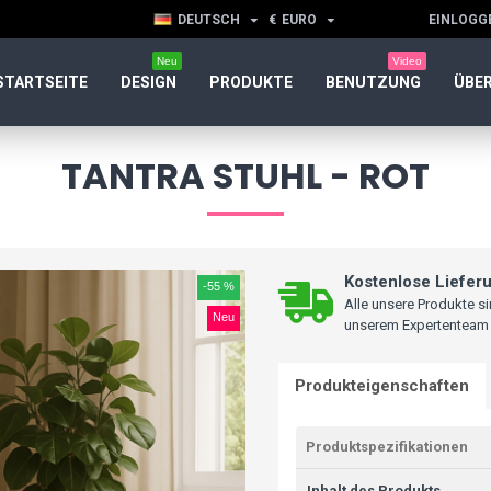
DEUTSCH
€
EURO
EINLOGG
Neu
Video
STARTSEITE
DESIGN
PRODUKTE
BENUTZUNG
ÜBER
TANTRA STUHL - ROT
Kostenlose Lieferu
-55 %
Alle unsere Produkte 
Neu
unserem Expertenteam sc
Produkteigenschaften
Produktspezifikationen
Inhalt des Produkts