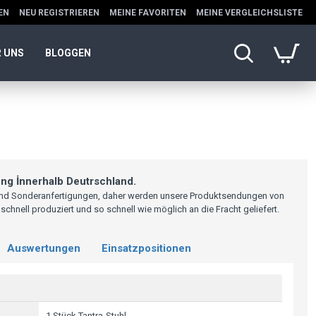
EN
NEU REGISTRIEREN
MEINE FAVORITEN
MEINE VERGLEICHSLISTE
 UNS
BLOGGEN
ng İnnerhalb Deutrschland.
sind Sonderanfertigungen, daher werden unsere Produktsendungen von
hnell produziert und so schnell wie möglich an die Fracht geliefert.
Auswertungen
Einsatzpositionen
1 Stück Tantra-Stuhl