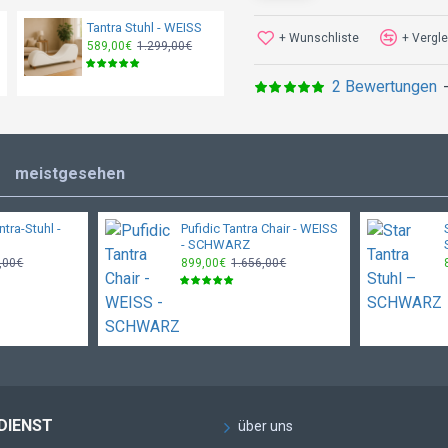
Größe
Tantra Stuhl - WEISS
Tantra Stuhl - GRÜN
+ Wunschliste
+ Vergle
589,00€
1.299,00€
589,00€
1.299,00€
Weite
2 Bewertungen
Höhe
meistgesehen
tra-Stuhl -
Pufidic Tantra Chair - WEISS
- SCHWARZ
,00€
899,00€
1.656,00€
DIENST
über uns