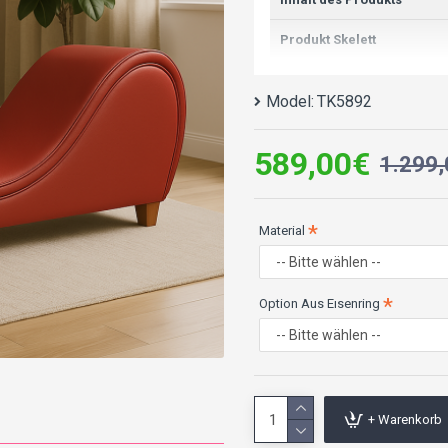
Produkt Skelett
Sitzungsformular
Model:
TK5892
Stofffunktion
589,00€
1.299
Fußmaterial
Sitzungsweichheit
Material
Textilpflege-/Reinigungsh
Option Aus Eısenring
Maximale Gewichtskapazi
Garantiebedingungen
+ Warenkorb
Produktabmessungen