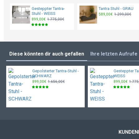
Gesteppter Tantra-
Tantra Stuhl - GRAU
Stuhl - WEISS
589,00€
1.299,00€
899,00€
1.775,00€
Diese könnten dir auch gefallen
Ihre letzten Aufrufe
Gepolsterter Tantra-Stuhl -
Gesteppter Tan
SCHWARZ
WEISS
899,00€
1.656,00€
899,00€
1.775
KUNDEN