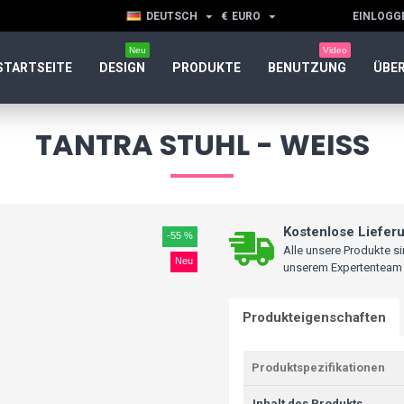
DEUTSCH
€
EURO
EINLOGG
Neu
Video
STARTSEITE
DESIGN
PRODUKTE
BENUTZUNG
ÜBER
TANTRA STUHL - WEISS
Kostenlose Lieferu
-55 %
Alle unsere Produkte 
Neu
unserem Expertenteam sc
Produkteigenschaften
Produktspezifikationen
Inhalt des Produkts