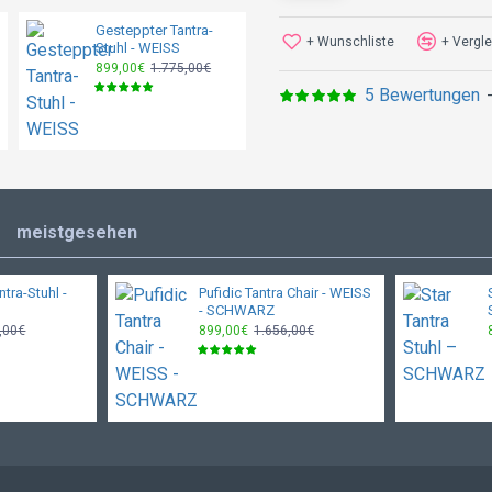
Größe
Gesteppter Tantra-
Tantra Stuhl - GRAU
+ Wunschliste
+ Vergle
Stuhl - WEISS
589,00€
1.299,00€
Weite
899,00€
1.775,00€
5 Bewertungen
Höhe
meistgesehen
tra-Stuhl -
Pufidic Tantra Chair - WEISS
- SCHWARZ
,00€
899,00€
1.656,00€