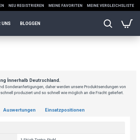
EN
NEU REGISTRIEREN
MEINE FAVORITEN
MEINE VERGLEICHSLISTE
 UNS
BLOGGEN
ng İnnerhalb Deutrschland.
sind Sonderanfertigungen, daher werden unsere Produktsendungen von
hnell produziert und so schnell wie möglich an die Fracht geliefert.
Auswertungen
Einsatzpositionen
1 Stück Tantra-Stuhl