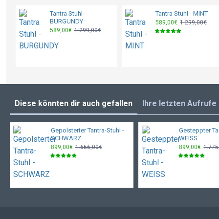
Tantra Stuhl -
Tantra Stuhl - MINT
BURGUNDY
589,00€
1.299,00€
589,00€
1.299,00€
Diese könnten dir auch gefallen
Ihre letzten Aufrufe
Gepolsterter Tantra-Stuhl -
Gesteppter Tan
SCHWARZ
WEISS
899,00€
1.656,00€
899,00€
1.775