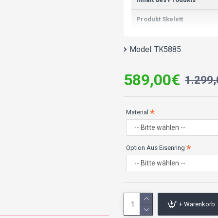
Produkt Skelett
Sitzungsformular
Model:
TK5885
Stofffunktion
589,00€
1.299
Fußmaterial
Sitzungsweichheit
Material
Textilpflege-/Reinigungsh
Option Aus Eısenring
Maximale Gewichtskapazi
Garantiebedingungen
+ Warenkorb
Produktabmessungen