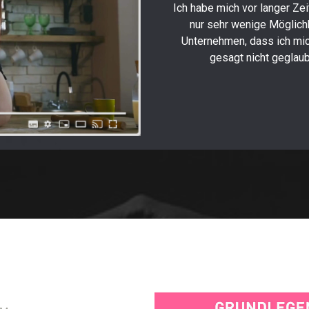
Stuhl zu sein, dass ein Stuhl Ihr
Ich habe mich vor langer Zei
 Sie mir, ich denke, es ist eine
nur sehr wenige Möglichk
et wird. Vielen Dank. Ich möchte
Unternehmen, dass ich mich
 sehr freundliches und kompetentes
gesagt nicht geglaubt