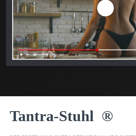
Es scheint ein wirklich verrückter, interessanter 
Sexualleben so sehr verändern kann, aber glauben
ausgezeichnete Erfindung, wenn es richtig verwend
auch dem Laden- und Lieferteam danken. Es ist ein
Geschäft.
Ya**** De*****
Tantra-Stuhl ®️