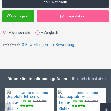
Textilpflege-/Reinigungshinweise
+ Warenkorb
löschbar
Kaufe jetzt
Frage stellen
Maximale Gewichtskapazität
+ Wunschliste
+ Vergleich
Das Produkt hat eine maximale Tragfähigkeit von 300 kg.
Garantiebedingungen
0 Bewertungen
-
+ Bewertung
Unsere Produkte haben eine Herstellergarantie von 2 Jahren.
Produktabmessungen
Größe
Diese könnten dir auch gefallen
Ihre letzten Aufrufe
160 cm
Gepolsterter Tantra-
Gesteppter Tantra-
Stuhl - SCHWARZ
Stuhl - WEISS
Weite
899,00€
1.656,00€
899,00€
1.775,00€
45 cm